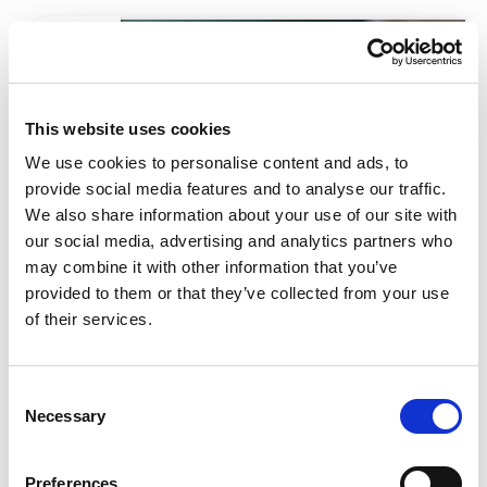
Terug naar normaal… Maar is iedereen
nog hetzelfde?
This website uses cookies
We use cookies to personalise content and ads, to
provide social media features and to analyse our traffic.
We also share information about your use of our site with
our social media, advertising and analytics partners who
may combine it with other information that you’ve
provided to them or that they’ve collected from your use
of their services.
Lesgeven op afstand, opvangen van leerlingen
met ouders die essentiële beroepen uitoefenen
Consent
en nu het vaststellen en wegwerken van
Necessary
Selection
leerachterstanden. De coronacrisis heeft het
onderwijs hard geraakt. Bij Tumult horen we dat
Preferences