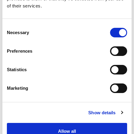
klagen, meer vragen
of their services.
Consent
Necessary
Selection
Preferences
Blog
Statistics
We praten snel over ‘lastige klassen’, maar wat
Marketing
gebeurt er als je leerlingen zelf een stem geeft?
Ontdek hoe samenwerking met leerlingen
verrassend veel kan veranderen.
Show details
Allow all