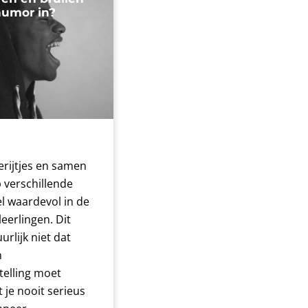
humor in?
erijtjes en samen
p verschillende
l waardevol in de
eerlingen. Dit
urlijk niet dat
n
telling moet
 je nooit serieus