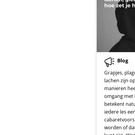
hoe zet je 
Blog
Grapjes, plag
lachen zijn o
manieren hee
omgang met l
betekent natu
iedere les ee
cabaretvoors
worden of dat