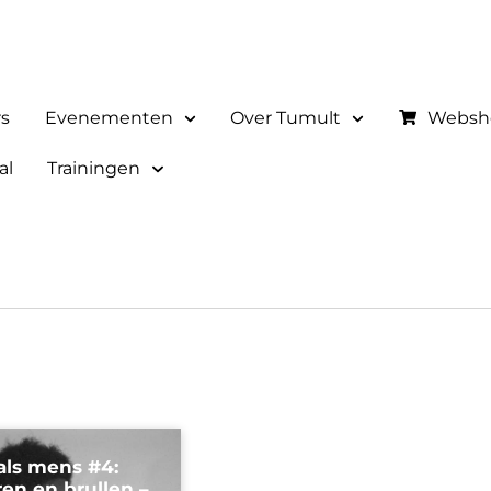
rs
Evenementen
Over Tumult
Websh
al
Trainingen
als mens #4:
ren en brullen –