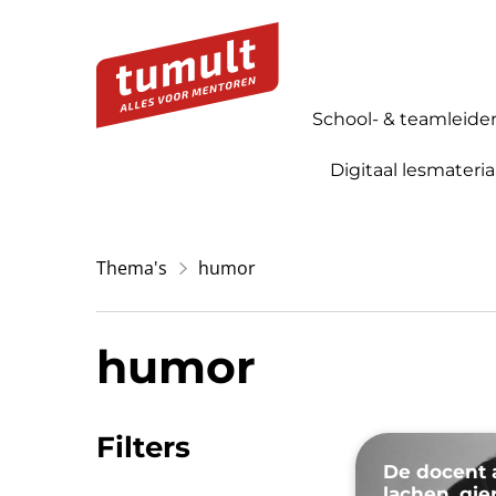
School- & teamleide
Digitaal lesmateria
Thema's
humor
humor
Filters
De docent 
lachen, gie