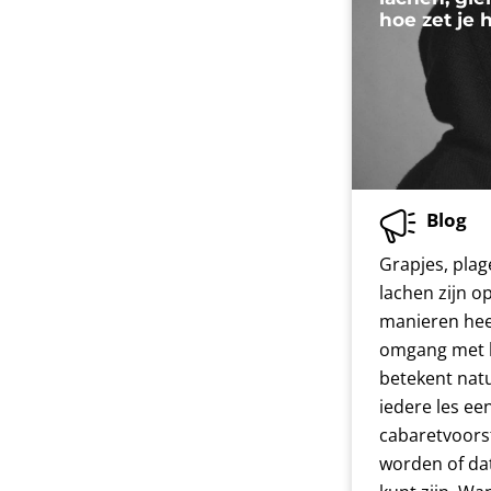
hoe zet je 
Blog
Grapjes, plag
lachen zijn o
manieren hee
omgang met l
betekent natu
iedere les ee
cabaretvoors
worden of dat