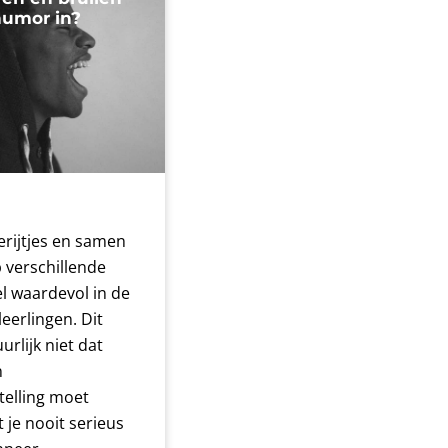
humor in?
erijtjes en samen
p verschillende
l waardevol in de
eerlingen. Dit
urlijk niet dat
n
telling moet
 je nooit serieus