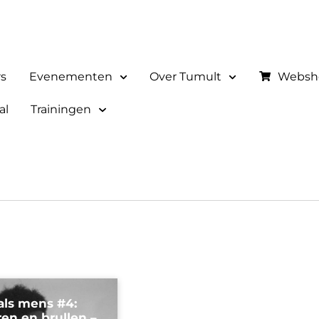
rs
Evenementen
Over Tumult
Websh
al
Trainingen
als mens #4:
ren en brullen –