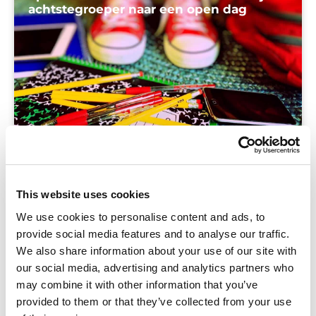
achtstegroeper naar een open dag
Blog
Tips voor ouders hoe je samen met je kind open
This website uses cookies
dagen kan bezoeken om zo tot de beste
We use cookies to personalise content and ads, to
middelbare schoolkeuze te komen.
provide social media features and to analyse our traffic.
We also share information about your use of our site with
our social media, advertising and analytics partners who
may combine it with other information that you’ve
provided to them or that they’ve collected from your use