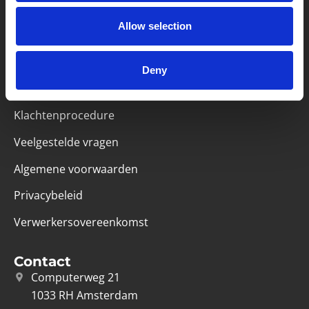
Partner van mentoren
Allow selection
Deny
Handige links
Missie & visie
Klachtenprocedure
Veelgestelde vragen
Algemene voorwaarden
Privacybeleid
Verwerkersovereenkomst
Contact
Computerweg 21
1033 RH Amsterdam