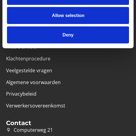
Partner van mentoren
Allow selection
Deny
Handige links
Missie & visie
Klachtenprocedure
Veelgestelde vragen
Algemene voorwaarden
Privacybeleid
Verwerkersovereenkomst
Contact
Computerweg 21