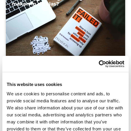
maken in de klas?
Blog
Wist je dat ze in de VS een faillissement in hun cv
This website uses cookies
zetten? Stel je voor: je bent met de beste ideeën
We use cookies to personalise content and ads, to
en bedoelingen een bedrijf begonnen en na een
provide social media features and to analyse our traffic.
jaar moet je de stekker
We also share information about your use of our site with
our social media, advertising and analytics partners who
may combine it with other information that you’ve
provided to them or that they’ve collected from your use