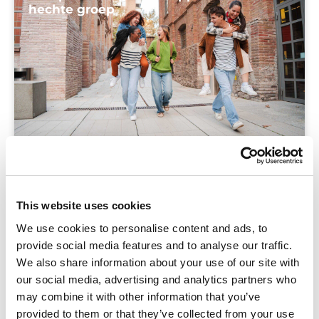
hechte groep
Blog
Hoe zorg je ervoor dat jouw klas een hechte
This website uses cookies
groep wordt én blijft? In deze blog leggen we uit
We use cookies to personalise content and ads, to
hoe je in vijf stappen, van forming naar
provide social media features and to analyse our traffic.
adjourning, tot een hechte groep komt.
We also share information about your use of our site with
our social media, advertising and analytics partners who
may combine it with other information that you’ve
provided to them or that they’ve collected from your use