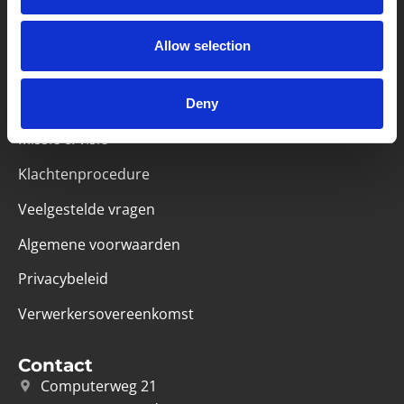
Partner van mentoren
Allow selection
Deny
Handige links
Missie & visie
Klachtenprocedure
Veelgestelde vragen
Algemene voorwaarden
Privacybeleid
Verwerkersovereenkomst
Contact
Computerweg 21