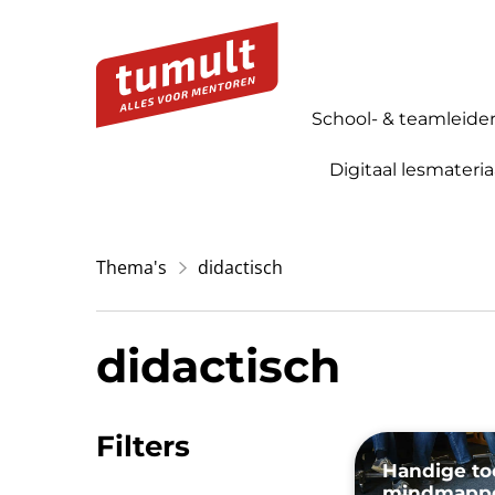
School- & teamleide
Digitaal lesmateria
Thema's
didactisch
didactisch
Filters
Handige too
mindmapp