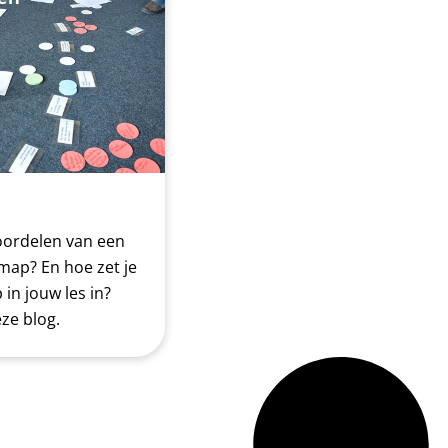
oordelen van een
map? En hoe zet je
in jouw les in?
eze blog.