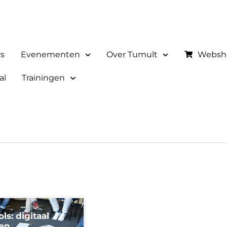
rs
Evenementen
Over Tumult
Websh
al
Trainingen
ls: digitaal
en