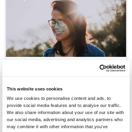
Blog
Hé, jij daar, aan de andere kant van dit scherm!
Wat zie je er mooi uit vandaag! Ik ben alvast even
This website uses cookies
aan het oefenen, want op 1 maart is het
We use cookies to personalise content and ads, to
Nationale Complimentendag. Een mooie
provide social media features and to analyse our traffic.
gelegenheid
We also share information about your use of our site with
our social media, advertising and analytics partners who
may combine it with other information that you’ve