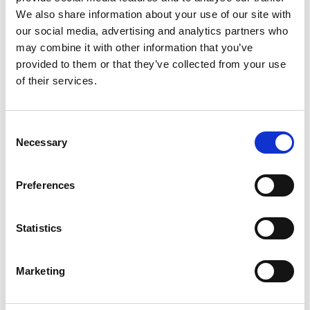
We also share information about your use of our site with
our social media, advertising and analytics partners who
may combine it with other information that you’ve
provided to them or that they’ve collected from your use
Blog
of their services.
Dit schooljaar beleeft Tumult Kunst!? zijn tiende
jaargang met een vaste schare trouwe fans. Ik
Consent
weet nog goed hoe het begon, want het was een
Necessary
Selection
van mijn eerste opdrachten bij Tumult. Nog
beter weet ik
Preferences
Statistics
Marketing
Tumult Maak het! Vakoverstijgende
kunstlessen voor de onderbouw