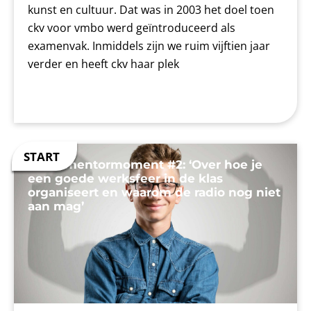
kunst en cultuur. Dat was in 2003 het doel toen
ckv voor vmbo werd geïntroduceerd als
examenvak. Inmiddels zijn we ruim vijftien jaar
verder en heeft ckv haar plek
Jouw mentormoment #2: ‘Over hoe je
een goede werksfeer in de klas
organiseert en waarom de radio nog niet
aan mag’