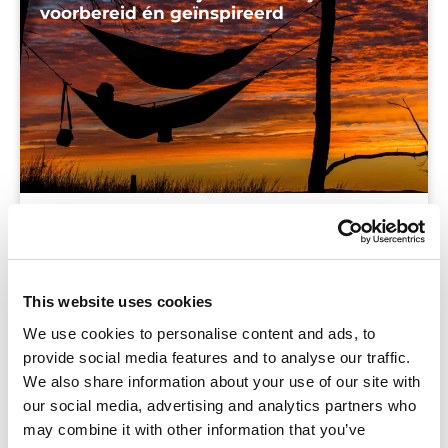
voorbereid én geïnspireerd
Blog
Heerlijk, vakantie! Tijd om eens even helemaal
niet met werk bezig. Begint het toch te
This website uses cookies
kriebelen? Of lig je zo relaxed in je hangmat dat
We use cookies to personalise content and ads, to
je hersenen vragen om wat stimulans? Met deze
provide social media features and to analyse our traffic.
tips doe
We also share information about your use of our site with
our social media, advertising and analytics partners who
may combine it with other information that you’ve