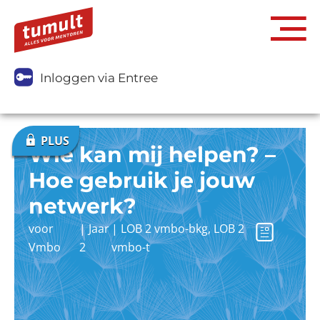
Inloggen via Entree
Wie kan mij helpen? –
Hoe gebruik je jouw
netwerk?
voor
|
Jaar
|
LOB 2 vmbo-bkg
,
LOB 2
Vmbo
2
vmbo-t