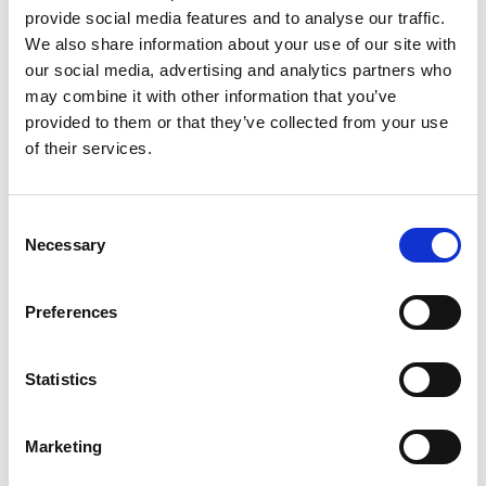
provide social media features and to analyse our traffic.
We also share information about your use of our site with
In deze les ontdek je wie in jouw netwerk
our social media, advertising and analytics partners who
iemand kent die jou verder kan helpen. Zo heb
may combine it with other information that you’ve
je snel een afspraak gemaakt met iemand die
provided to them or that they’ve collected from your use
je anders niet zou kennen!
of their services.
Consent
Necessary
Selection
Preferences
Inloggen
Statistics
Marketing
Inloggen zonder Entree
account