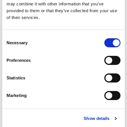
may combine it with other information that you’ve
provided to them or that they’ve collected from your use
of their services.
Consent
Necessary
Selection
Inloggen
Preferences
Inloggen zonder Entree
Statistics
account
Heb je geen Entree account?
Marketing
Klik hier om een gratis
account aan te maken.
Show details