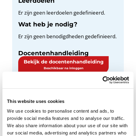
Leerdoelen
Er zijn geen leerdoelen gedefinieerd.
Wat heb je nodig?
Er zijn geen benodigdheden gedefinieerd.
Docentenhandleiding
Bekijk de docentenhandleiding
Weet jij wat voor beroepen de mensen in jouw
This website uses cookies
omgeving hebben? En wat zij hebben gedaan
We use cookies to personalise content and ads, to
om dat beroep te leren? In deze opdracht
provide social media features and to analyse our traffic.
vraag je drie volwassenen daar iets meer over
We also share information about your use of our site with
te vertellen.
our social media, advertising and analytics partners who