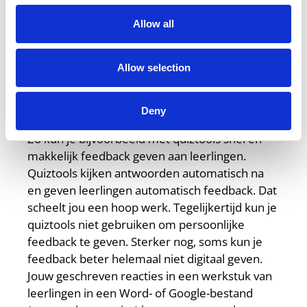
gebruikt er geen hamer voor; dan gaat je schroef
of je meubel kapot.
Allow all
Inzicht #3:
Het is belangrijk dat je de juiste
Allow selection
(digitale) tools gebruikt om je doelen te
bereiken.
Deny
Zo kun je bijvoorbeeld met quiztools snel en
makkelijk feedback geven aan leerlingen.
Quiztools kijken antwoorden automatisch na
en geven leerlingen automatisch feedback. Dat
scheelt jou een hoop werk. Tegelijkertijd kun je
quiztools niet gebruiken om persoonlijke
feedback te geven. Sterker nog, soms kun je
feedback beter helemaal niet digitaal geven.
Jouw geschreven reacties in een werkstuk van
leerlingen in een Word- of Google-bestand