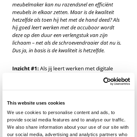
meubelmaker kan nu razendsnel en efficiënt
meubels in elkaar zetten. Maar is de kwaliteit
hetzelfde als toen hij het met de hand deed? Als
hij goed leert werken met de accuboor wordt
deze op den duur een verlengstuk van zijn
lichaam – net als de schroevendraaier dat nu is.
Dus ja, in basis is de kwaliteit is hetzelfde.
Inzicht #1:
Als jij leert werken met digitale
tools, kun je gewoon kwalitatief goede lessen
ontwikkelen. Door te oefenen gaat het steeds
beter, waardoor je op den duur iets
makkelijker of sneller kunt werken dan voordat
This website uses cookies
je met de tools leerde werken.
We use cookies to personalise content and ads, to
provide social media features and to analyse our traffic.
Vorm volgt functie
We also share information about your use of our site with
our social media, advertising and analytics partners who
De accuboor zorgt er natuurlijk niet voor dat de