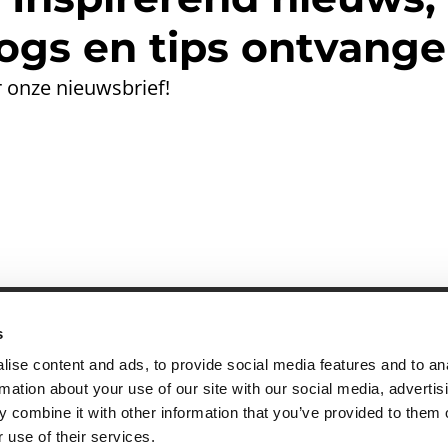
ogs en tips ontvang
 onze nieuwsbrief!
s
andige links
Contact
ise content and ads, to provide social media features and to an
sie & visie
Computerweg 2
rmation about your use of our site with our social media, advertis
achtenprocedure
1033 RH Amster
 combine it with other information that you’ve provided to them o
elgestelde vragen
020-4215129
 use of their services.