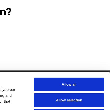
en?
Allow all
CRKBO-
geregistreerd
alyse our
1
ing and
dam
Allow selection
r that