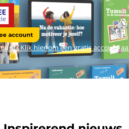
ree account
ount? Klik hier om een gratis account a
Inspirerend nieuws,