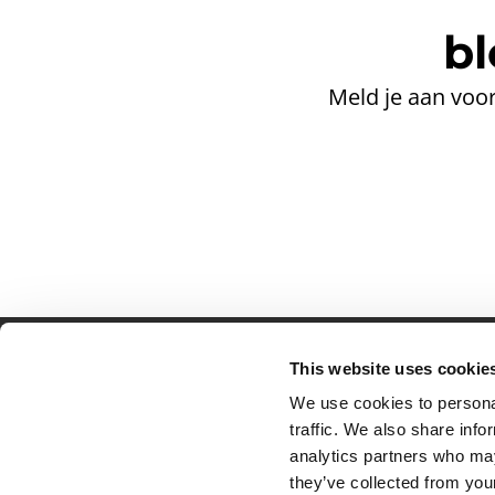
bl
Meld je aan voor
This website uses cookie
Partner van mentoren
H
We use cookies to personal
Mis
traffic. We also share info
Kl
analytics partners who may
Ve
they’ve collected from your