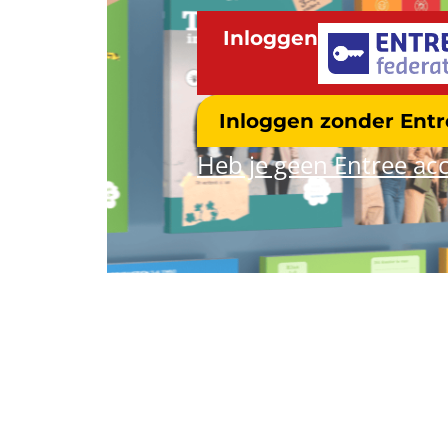
Inloggen
Inloggen zonder Ent
Heb je geen Entree acc