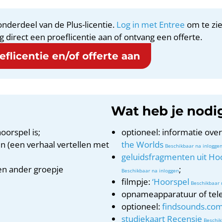
nderdeel van de Plus-licentie.
Log in met Entree
om te zie
g direct een proeflicentie aan of ontvang een offerte.
flicentie en/of offerte aan
Wat heb je nodi
oorspel is;
optioneel: informatie over
 (een verhaal vertellen met
the Worlds
geluidsfragmenten uit Ho
en ander groepje
;
filmpje:
‘Hoorspel
opnameapparatuur of tele
optioneel:
findsounds.co
studiekaart Recensie