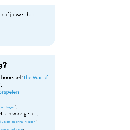
n of jouw school
g?
 hoorspel ‘
The War of
‘;
orspelen
‘;
foon voor geluid;
m
;
.