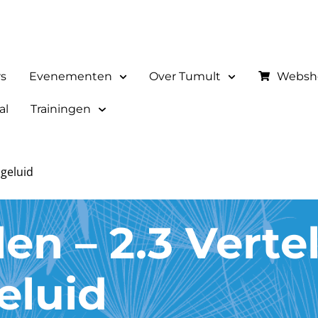
rs
Evenementen
Over Tumult
Websh
al
Trainingen
 geluid
en – 2.3 Vertel
eluid