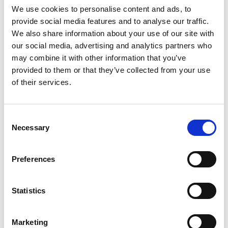
We use cookies to personalise content and ads, to
provide social media features and to analyse our traffic.
We also share information about your use of our site with
Kun je een verhaal vertellen met een
our social media, advertising and analytics partners who
voorwerp? Bijvoorbeeld met een
may combine it with other information that you’ve
beeldhouwwerk of ander kunstobject? Veel
provided to them or that they’ve collected from your use
kunstenaars maken voorwerpen waar een
of their services.
verhaal bij hoort.
Consent
Necessary
Selection
Preferences
Statistics
Inloggen
Marketing