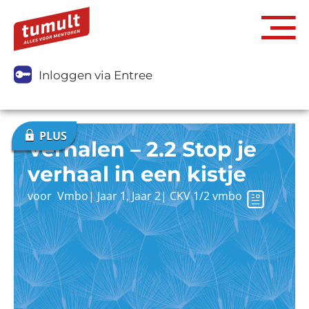
Inloggen via Entree
Verhalen – 2.2 Stop je
verhaal in een kistje
voor
Vmbo
|
Jaar 1
,
Jaar 2
|
CKV 1/2 vmbo