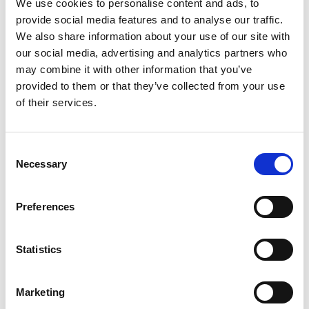
We use cookies to personalise content and ads, to
provide social media features and to analyse our traffic.
We also share information about your use of our site with
Ook voor toneelspelen heb je techniek nodig.
our social media, advertising and analytics partners who
Je lijf is dan je gereedschap. Het ziet er soms
may combine it with other information that you’ve
misschien makkelijk uit, maar je hebt veel
provided to them or that they’ve collected from your use
techniek nodig om je lichaam goed te
of their services.
beheersen.
Consent
Necessary
Selection
Preferences
Statistics
Inloggen
Marketing
Inloggen zonder Entree