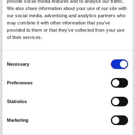
provide social media features and to analyse our traffic.
We also share information about your use of our site with
In deze les ontdek je hoe belangrijk een
our social media, advertising and analytics partners who
taakverdeling is. Dat is handig, want me teen
may combine it with other information that you’ve
goede taakverdeling werk je makkelijker
provided to them or that they’ve collected from your use
samen.
of their services.
Consent
Necessary
Selection
Preferences
Inloggen
Statistics
Inloggen zonder Entree
Marketing
account