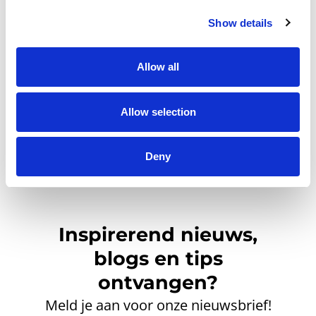
Heb je geen Entree account?
Show details
Klik hier om een gratis
account aan te maken.
Allow all
Allow selection
Deny
Inspirerend nieuws,
blogs en tips
ontvangen?
Meld je aan voor onze nieuwsbrief!