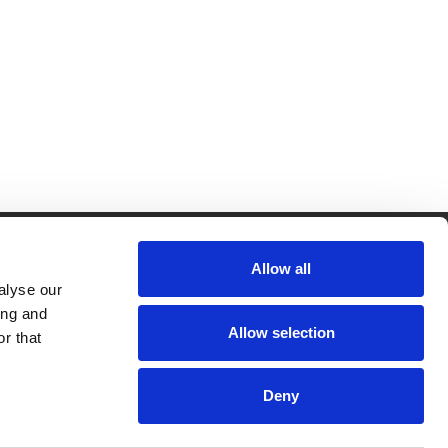
Allow all
CRKBO-
geregistreerd
alyse our
1
ing and
dam
Allow selection
r that
Deny