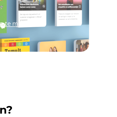
an te maken.
en?