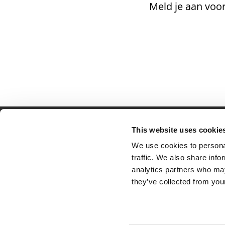
Meld je aan voor
This website uses cookie
Partner van mentoren
H
We use cookies to personal
Mis
traffic. We also share info
Kl
analytics partners who may
Ve
they’ve collected from your
Al
Pr
Ve