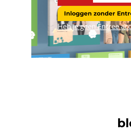
Inloggen zonder Ent
Heb je geen Entree acc
bl