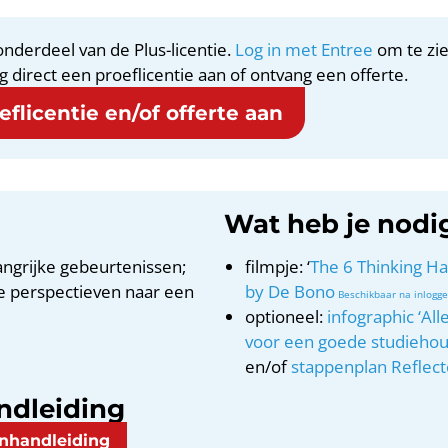
nderdeel van de Plus-licentie.
Log in met Entree
om te zie
g direct een proeflicentie aan of ontvang een offerte.
flicentie en/of offerte aan
Wat heb je nodi
angrijke gebeurtenissen;
filmpje: ‘
The 6 Thinking Ha
de perspectieven naar een
by De Bono
optioneel:
infographic ‘Al
voor een goede studiehou
en/of
stappenplan Reflec
ndleiding
enhandleiding