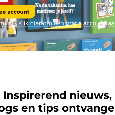
ree account
ount? Klik hier om een gratis account a
Inspirerend nieuws,
ogs en tips ontvang