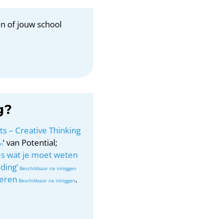
n of jouw school
g?
ts – Creative Thinking
‘ van Potential;
les wat je moet weten
ding’
teren
.