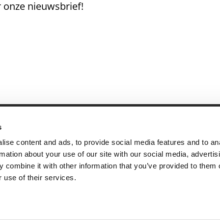
 onze nieuwsbrief!
s
andige links
Contact
ise content and ads, to provide social media features and to an
sie & visie
Computerweg 2
rmation about your use of our site with our social media, advertis
achtenprocedure
1033 RH Amster
 combine it with other information that you’ve provided to them o
elgestelde vragen
020-4215129
 use of their services.
gemene voorwaarden
info@tumult.nl
ivacybeleid
rwerkersovereenkomst