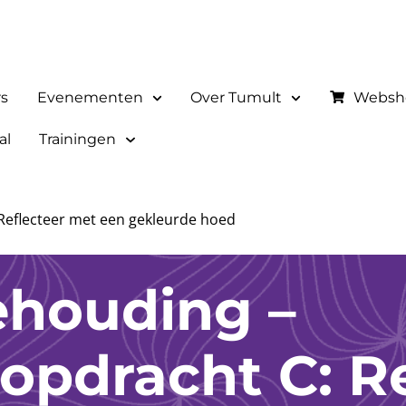
rs
Evenementen
Over Tumult
Websh
al
Trainingen
Reflecteer met een gekleurde hoed
ehouding –
opdracht C: Re