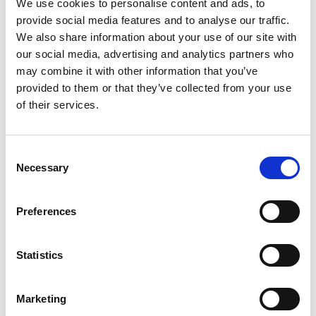
We use cookies to personalise content and ads, to
provide social media features and to analyse our traffic.
We also share information about your use of our site with
Pff, vandaag is je concentratie ver te zoeken. Je
our social media, advertising and analytics partners who
hebt alles al geprobeerd, maar niks heeft
may combine it with other information that you’ve
gewerkt. Je concentratie verbeteren? Ontdek in
provided to them or that they’ve collected from your use
deze opdracht welke technieken je kunnen
of their services.
helpen.
Consent
Necessary
Selection
Preferences
Statistics
Inloggen
Marketing
Inloggen zonder Entree