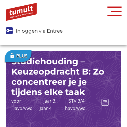
Inloggen via Entree
Studiehouding –
Keuzeopdracht B: Zo
concentreer je je
tijdens elke taak
voor
|
Jaar 3
,
|
STV 3/4
Havo/vwo
Jaar 4
havo/vwo