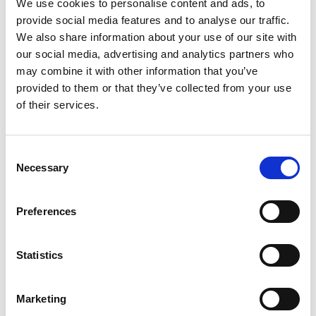
We use cookies to personalise content and ads, to
provide social media features and to analyse our traffic.
We also share information about your use of our site with
our social media, advertising and analytics partners who
Hoe vaak ben jij afgeleid? Waarom stel je
may combine it with other information that you’ve
steeds die ene taak uit? In deze opdracht neem
provided to them or that they’ve collected from your use
je je studiehouding onder de loep en leer je van
of their services.
je ervaringen.
Consent
Necessary
Selection
Preferences
Statistics
Inloggen
Marketing
Inloggen zonder Entree