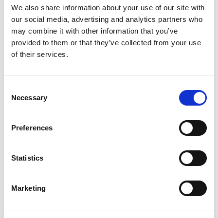
De handleiding van een apparaat. Informatie bij
We also share information about your use of our site with
een medicijn. Veel mensen snappen hier vaak
our social media, advertising and analytics partners who
niks van. Hoe je een instructie schrijft die
may combine it with other information that you’ve
iedereen wél begrijpt, leer je in deze opdracht.
provided to them or that they’ve collected from your use
of their services.
Consent
Necessary
Selection
Preferences
Inloggen
Statistics
Inloggen zonder Entree
Marketing
account
Heb je geen Entree account?