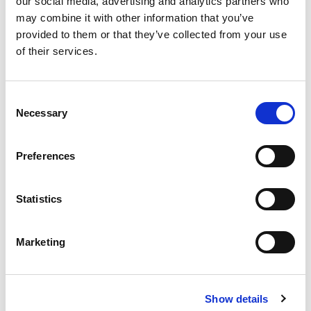
our social media, advertising and analytics partners who
school vaak iets schrijven.
may combine it with other information that you’ve
provided to them or that they’ve collected from your use
of their services.
Consent
Necessary
Selection
Inloggen
Preferences
Statistics
Inloggen zonder Entree
account
Marketing
Heb je geen Entree account?
Klik hier om een gratis
account aan te maken.
Show details