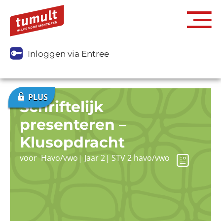
Inloggen via Entree
Schriftelijk
presenteren –
Klusopdracht
voor
Havo/vwo
|
Jaar 2
|
STV 2 havo/vwo