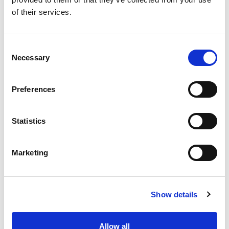
of their services.
Consent
Necessary
Inloggen
Selection
Preferences
Inloggen zonder Entree
account
Statistics
Heb je geen Entree account?
Klik hier om een gratis
Marketing
account aan te maken.
Show details
Allow all