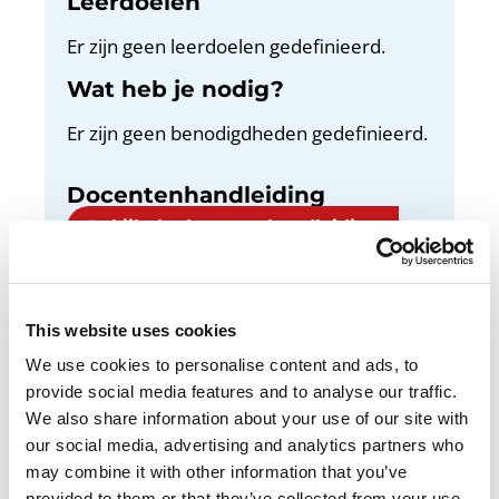
Leerdoelen
Er zijn geen leerdoelen gedefinieerd.
Wat heb je nodig?
Er zijn geen benodigdheden gedefinieerd.
Docentenhandleiding
Bekijk de docentenhandleiding
This website uses cookies
We use cookies to personalise content and ads, to
Kort en krachtig schrijven is vooral een kwestie
provide social media features and to analyse our traffic.
van veel oefenen. Dat doe je in deze opdracht.
We also share information about your use of our site with
our social media, advertising and analytics partners who
may combine it with other information that you’ve
provided to them or that they’ve collected from your use