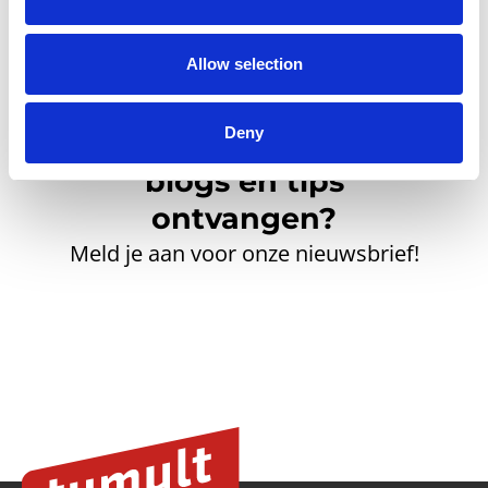
Allow selection
Deny
Inspirerend nieuws,
blogs en tips
ontvangen?
Meld je aan voor onze nieuwsbrief!