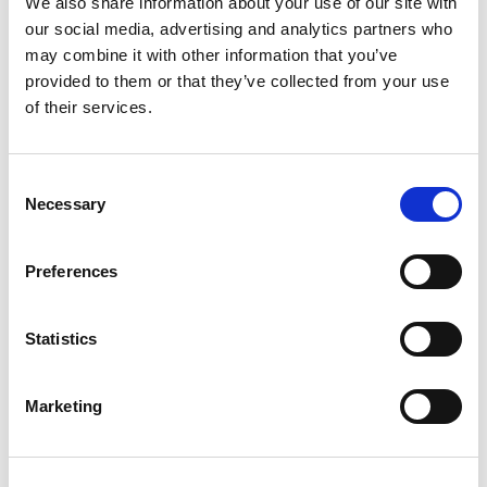
We also share information about your use of our site with
jouw eigen stijl. Handig, want als je dat onder
our social media, advertising and analytics partners who
de knie hebt, vallen jouw teksten op. Ook bij
may combine it with other information that you’ve
docenten!
provided to them or that they’ve collected from your use
of their services.
Consent
Necessary
Selection
Preferences
Inloggen
Statistics
Inloggen zonder Entree
account
Marketing
Heb je geen Entree account?