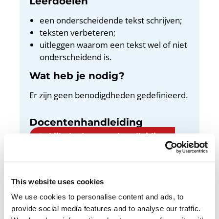
Leerdoelen
een onderscheidende tekst schrijven;
teksten verbeteren;
uitleggen waarom een tekst wel of niet
onderscheidend is.
Wat heb je nodig?
Er zijn geen benodigdheden gedefinieerd.
Docentenhandleiding
Bekijk de docentenhandleiding
This website uses cookies
We use cookies to personalise content and ads, to
In deze les ontdek je hoe je een
provide social media features and to analyse our traffic.
onderscheidende tekst schrijft: een tekst met