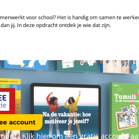
 samenwerkt voor school? Het is handig om samen te werk
n jij. In deze opdracht ontdek je wie dat zijn.
ree account
ount? Klik hier om een gratis account a