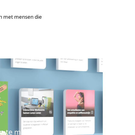
en met mensen die
an te maken.