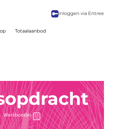
Inloggen via Entree
op
Totaalaanbod
sopdracht
Werkboekles