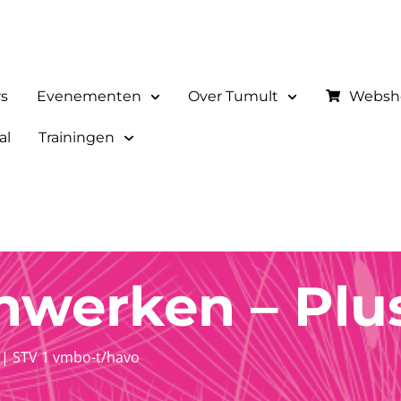
rs
Evenementen
Over Tumult
Websh
al
Trainingen
werken – Plu
1
|
STV 1 vmbo-t/havo