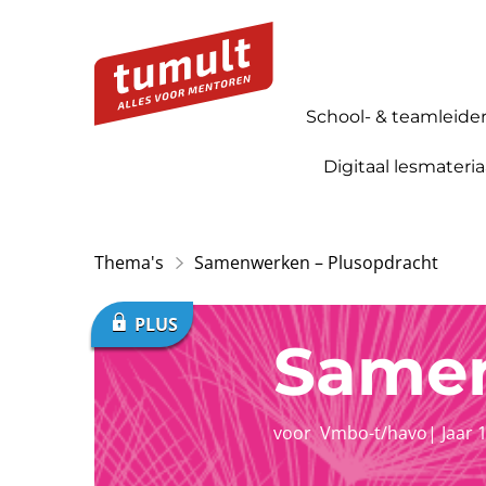
School- & teamleide
Digitaal lesmateria
Thema's
Samenwerken – Plusopdracht
Samen
voor
Vmbo-t/havo
|
Jaar 