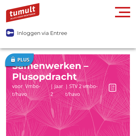
Inloggen via Entree
Samenwerken –
Plusopdracht
voor
Vmbo-
|
Jaar
|
STV 2 vmbo-
t/havo
2
t/havo