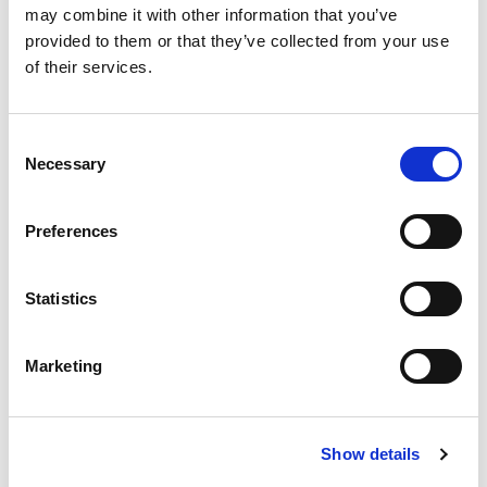
may combine it with other information that you’ve
provided to them or that they’ve collected from your use
of their services.
Consent
Necessary
Selection
Inloggen
Preferences
Inloggen zonder Entree
Statistics
account
Heb je geen Entree account?
Marketing
Klik hier om een gratis
account aan te maken.
Show details