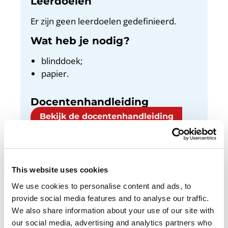
Leerdoelen
Er zijn geen leerdoelen gedefinieerd.
Wat heb je nodig?
blinddoek;
papier.
Docentenhandleiding
Bekijk de docentenhandleiding
This website uses cookies
Vertrouw jij je klasgenoten? En hoe blijf je
We use cookies to personalise content and ads, to
aardig en duidelijk als een opdracht moeilijk
provide social media features and to analyse our traffic.
wordt? In deze opdracht oefenen jullie
We also share information about your use of our site with
daarmee.
our social media, advertising and analytics partners who