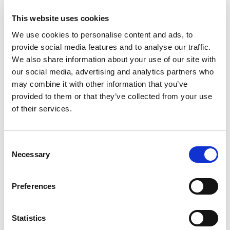
This website uses cookies
Docentenhandleiding
We use cookies to personalise content and ads, to
Bekijk de docentenhandleiding
provide social media features and to analyse our traffic.
We also share information about your use of our site with
our social media, advertising and analytics partners who
may combine it with other information that you’ve
provided to them or that they’ve collected from your use
In deze les ontdek je welke tools er bestaan
of their services.
om online samen te werken. Handig, dan weet
je welke tool je de volgende keer bij een
Consent
groepsproject kunt gebruiken.
Necessary
Selection
Preferences
Statistics