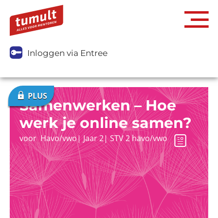
Inloggen via Entree
Samenwerken – Hoe
werk je online samen?
voor
Havo/vwo
|
Jaar 2
|
STV 2 havo/vwo