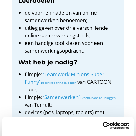
Leerdoelen
de voor- en nadelen van online
samenwerken benoemen;
uitleg geven over drie verschillende
online samenwerkingstools;
een handige tool kiezen voor een
samenwerkingsopdracht.
Wat heb je nodig?
filmpje:
‘Teamwork Minions Super
Funny’
van CARTOON
Tube;
filmpje:
‘Samenwerken’
van Tumult;
devices (pc’s, laptops, tablets) met
internet;
beamer/digibord met internet;
optioneel: post-its.