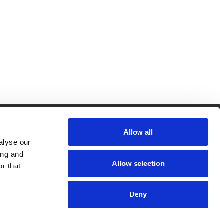
Allow all
CRKBO-
geregistreerd
alyse our
1
ing and
dam
Allow selection
r that
Deny