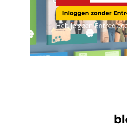
Inloggen zonder Ent
Heb je geen Entree acc
bl