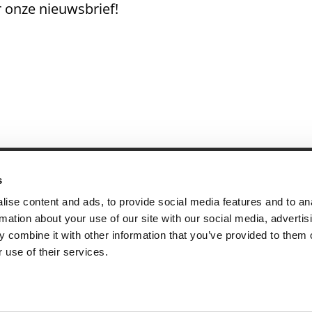
 onze nieuwsbrief!
s
andige links
Contact
ise content and ads, to provide social media features and to an
sie & visie
Computerweg 2
rmation about your use of our site with our social media, advertis
achtenprocedure
1033 RH Amster
 combine it with other information that you’ve provided to them o
elgestelde vragen
020-4215129
 use of their services.
gemene voorwaarden
info@tumult.nl
ivacybeleid
rwerkersovereenkomst