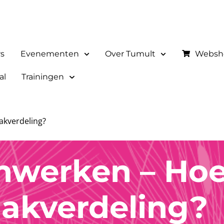
rs
Evenementen
Over Tumult
Websh
al
Trainingen
akverdeling?
werken – Hoe
aakverdeling?