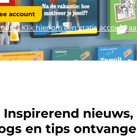
ree account
ount? Klik hier om een gratis account a
Inspirerend nieuws,
ogs en tips ontvang