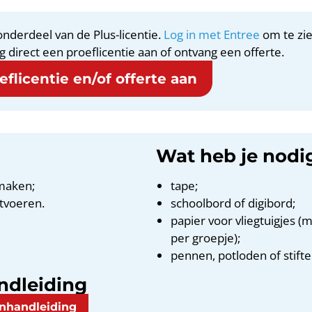
nderdeel van de Plus-licentie.
Log in met Entree
om te zie
g direct een proeflicentie aan of ontvang een offerte.
flicentie en/of offerte aan
Wat heb je nodi
 maken;
tape;
itvoeren.
schoolbord of digibord;
papier voor vliegtuigjes (
per groepje);
pennen, potloden of stifte
ndleiding
enhandleiding