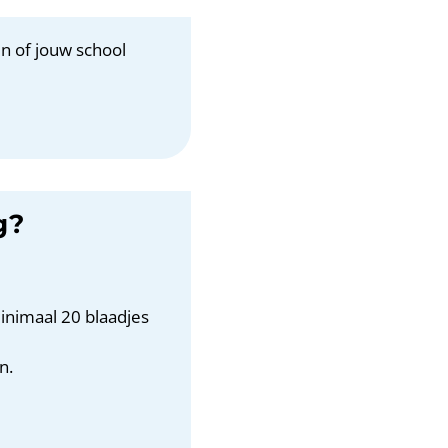
n of jouw school
g?
minimaal 20 blaadjes
n.