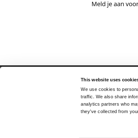
Meld je aan voor
This website uses cookie
Partner van mentoren
H
We use cookies to personal
Mis
traffic. We also share info
Kl
analytics partners who may
Ve
they’ve collected from your
Al
Pr
Ve