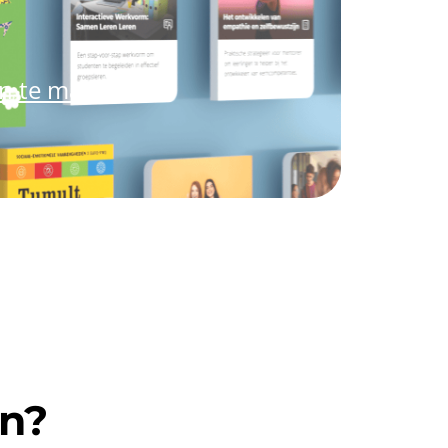
an te maken.
en?