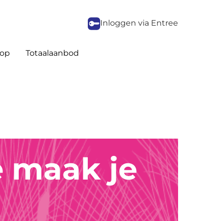
Inloggen via Entree
op
Totaalaanbod
 maak je