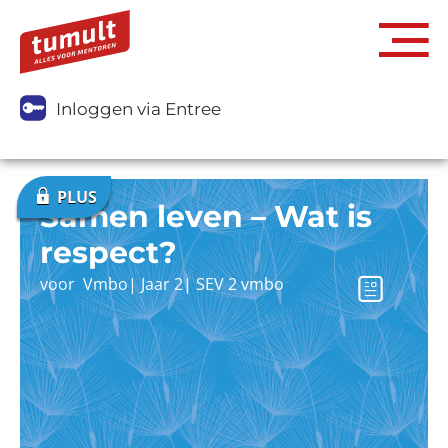
Inloggen via Entree
Samen leven – Wat is
respect?
voor
Vmbo
|
Jaar 2
|
SEV 2 vmbo