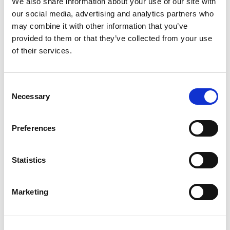
We also share information about your use of our site with
our social media, advertising and analytics partners who
In deze les praat je met elkaar over respect.
may combine it with other information that you’ve
Dat is handig, want respect begint bij jezelf.
provided to them or that they’ve collected from your use
of their services.
Consent
Necessary
Selection
Preferences
Inloggen
Statistics
Inloggen zonder Entree
account
Marketing
Heb je geen Entree account?