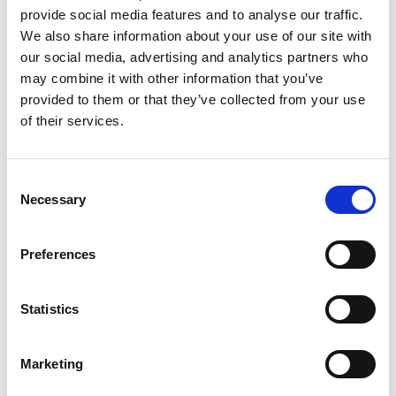
provide social media features and to analyse our traffic.
We also share information about your use of our site with
our social media, advertising and analytics partners who
In deze les verplaats je je in een klasgenoot.
may combine it with other information that you’ve
Dat is handig, want daardoor begrijp je elkaar
provided to them or that they’ve collected from your use
beter.
of their services.
Consent
Necessary
Selection
Preferences
Inloggen
Statistics
Marketing
Inloggen zonder Entree
account