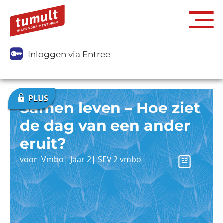
Inloggen via Entree
Samen leven – Hoe ziet
de dag van een ander
eruit?
voor
Vmbo
|
Jaar 2
|
SEV 2 vmbo