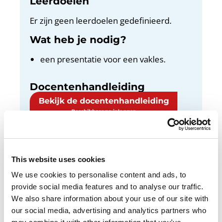
Leerdoelen
Er zijn geen leerdoelen gedefinieerd.
Wat heb je nodig?
een presentatie voor een vakles.
Docentenhandleiding
Bekijk de docentenhandleiding
This website uses cookies
In deze opdracht oefen je een presentatie voor
We use cookies to personalise content and ads, to
iemand die je kent. Bijvoorbeeld voor je
provide social media features and to analyse our traffic.
ouders/opvoeders, een familielid of iemand uit
We also share information about your use of our site with
de buurt.
our social media, advertising and analytics partners who