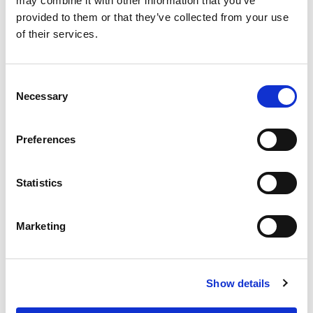
may combine it with other information that you’ve
provided to them or that they’ve collected from your use
of their services.
Consent
Necessary
Selection
Inloggen
Preferences
Inloggen zonder Entree
Statistics
account
Heb je geen Entree account?
Marketing
Klik hier om een gratis
account aan te maken.
Show details