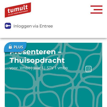
Inloggen via Entree
Presenteren –
Thuisopdracht
voor
Vmbo
|
Jaar 1
|
STV 1 vmbo