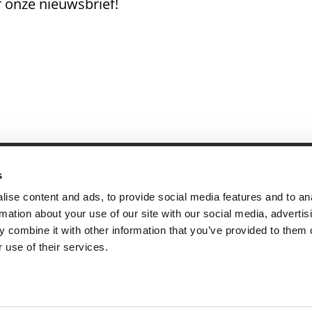
 onze nieuwsbrief!
s
andige links
Contact
ise content and ads, to provide social media features and to an
sie & visie
Computerweg 2
rmation about your use of our site with our social media, advertis
achtenprocedure
1033 RH Amster
 combine it with other information that you’ve provided to them o
elgestelde vragen
020-4215129
 use of their services.
gemene voorwaarden
info@tumult.nl
ivacybeleid
rwerkersovereenkomst
acy