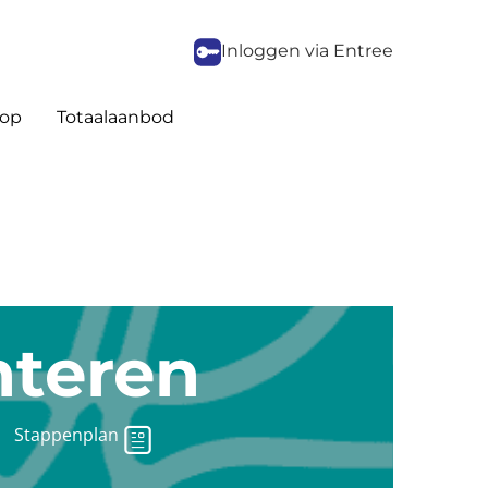
Inloggen via Entree
op
Totaalaanbod
nteren
Stappenplan