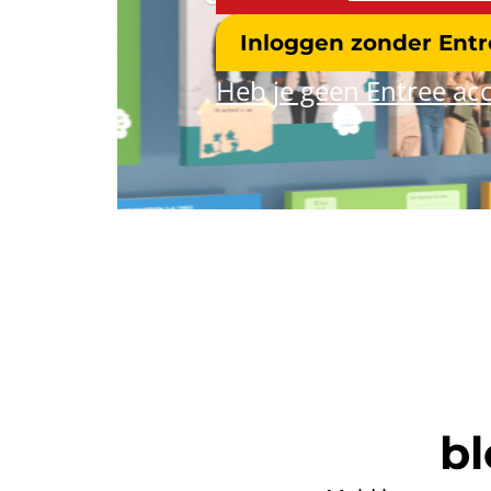
Inloggen zonder Ent
Heb je geen Entree acc
bl