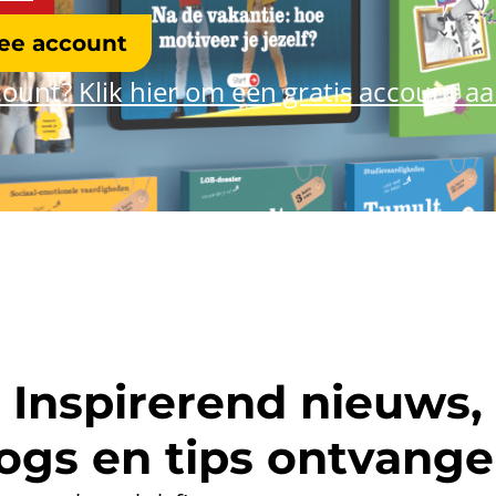
ree account
ount? Klik hier om een gratis account a
Inspirerend nieuws,
ogs en tips ontvang