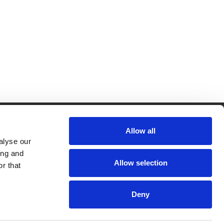
CRKBO-
Allow all
geregistreerd
alyse our
1
ing and
dam
Allow selection
r that
Deny