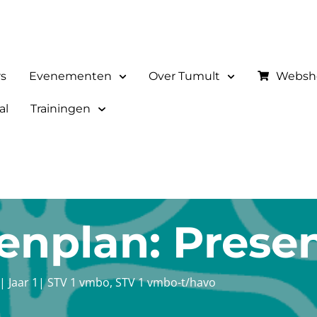
rs
Evenementen
Over Tumult
Websh
al
Trainingen
enplan: Prese
|
Jaar 1
|
STV 1 vmbo
,
STV 1 vmbo-t/havo