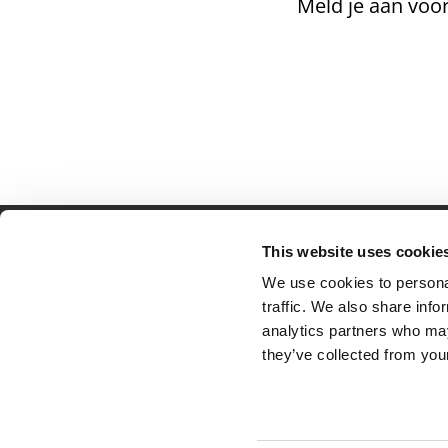
Meld je aan voor
This website uses cookie
Partner van mentoren
H
We use cookies to personal
Mis
traffic. We also share info
Kl
analytics partners who may
Ve
they’ve collected from your
Al
Pr
Ve
© 2026 Tumult
Algemene voorwaarden
Priv