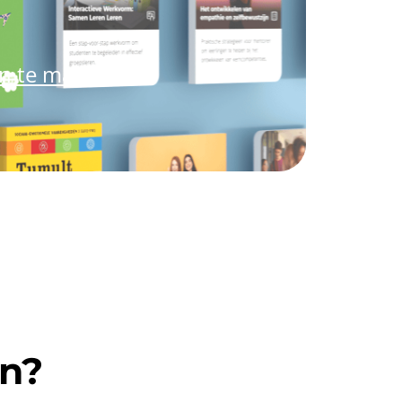
an te maken.
en?