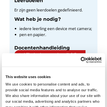
Leerdoelen
Er zijn geen leerdoelen gedefinieerd.
Wat heb je nodig?
iedere leerling een device met camera;
pen en papier.
Docentenhandleiding
Bekijk de docentenhandleiding
This website uses cookies
We use cookies to personalise content and ads, to
In deze opdracht maak je een filmpje van jezelf
provide social media features and to analyse our traffic.
waarin je een korte presentatie houdt. Zo
We also share information about your use of our site with
oefen je met je houding en stem.
our social media, advertising and analytics partners who