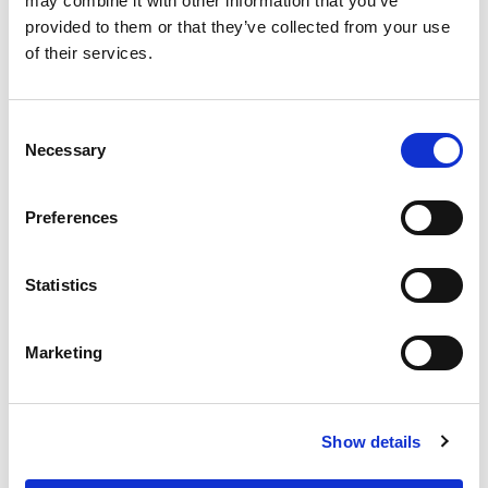
may combine it with other information that you’ve
provided to them or that they’ve collected from your use
of their services.
Consent
Necessary
Selection
Inloggen
Preferences
Inloggen zonder Entree
Statistics
account
Heb je geen Entree account?
Marketing
Klik hier om een gratis
account aan te maken.
Show details