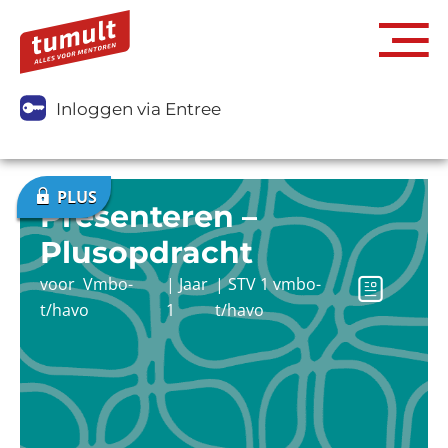
Inloggen via Entree
Presenteren –
Plusopdracht
voor
Vmbo-
|
Jaar
|
STV 1 vmbo-
t/havo
1
t/havo