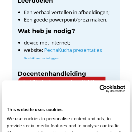
Leerdoelen
Een verhaal vertellen in afbeeldingen;
Een goede powerpoint/prezi maken.
Wat heb je nodig?
device met internet;
website:
PechaKucha presentaties
.
Docentenhandleiding
Bekijk de docentenhandleiding
This website uses cookies
We use cookies to personalise content and ads, to
PowerPointpresentaties met super veel tekst
provide social media features and to analyse our traffic.
en dia’s. Lastig om daar je aandacht bij te