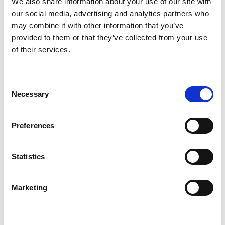
We also share information about your use of our site with
houden. Kan dat niet beter? Jawel! In deze
our social media, advertising and analytics partners who
opdracht leer je hoe je een presentatie maakt
may combine it with other information that you’ve
met alleen beeld.
provided to them or that they’ve collected from your use
of their services.
Consent
Necessary
Selection
Preferences
Inloggen
Statistics
Inloggen zonder Entree
account
Marketing
Heb je geen Entree account?