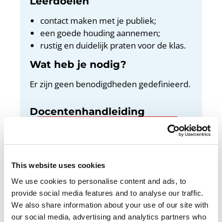
Leerdoelen
contact maken met je publiek;
een goede houding aannemen;
rustig en duidelijk praten voor de klas.
Wat heb je nodig?
Er zijn geen benodigdheden gedefinieerd.
Docentenhandleiding
Bekijk de docentenhandleiding
This website uses cookies
We use cookies to personalise content and ads, to
In deze les oefen je met hoe je overkomt op je
provide social media features and to analyse our traffic.
publiek. Dat is handig, want als jij goed
We also share information about your use of our site with
overkomt, let de klas goed op bij je presentatie.
our social media, advertising and analytics partners who