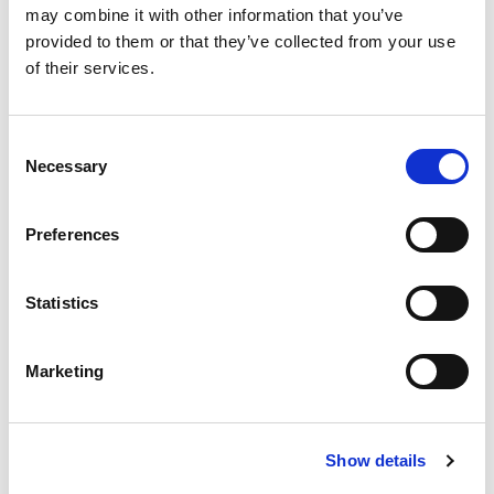
may combine it with other information that you’ve
provided to them or that they’ve collected from your use
of their services.
Consent
Necessary
Selection
Inloggen
Preferences
Inloggen zonder Entree
Statistics
account
Heb je geen Entree account?
Marketing
Klik hier om een gratis
account aan te maken.
Show details