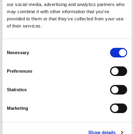
het presenteren. Dat is handig, want zo sta je
our social media, advertising and analytics partners who
stevig en zelfverzekerd voor de klas!
may combine it with other information that you’ve
provided to them or that they’ve collected from your use
of their services.
Consent
Necessary
Selection
Preferences
Inloggen
Statistics
Inloggen zonder Entree
account
Marketing
Heb je geen Entree account?
Klik hier om een gratis
Show details