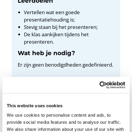
Leerdoelen
Vertellen wat een goede
presentatiehouding is;
Stevig staan bij het presenteren;
De klas aankijken tijdens het
presenteren.
Wat heb je nodig?
Er zijn geen benodigdheden gedefinieerd.
Docentenhandleiding
Bekijk de docentenhandleiding
This website uses cookies
We use cookies to personalise content and ads, to
provide social media features and to analyse our traffic.
In deze les leer je wat een goede houding is bij
We also share information about your use of our site with