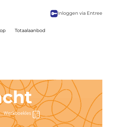
Inloggen via Entree
op
Totaalaanbod
acht
Werkboekles