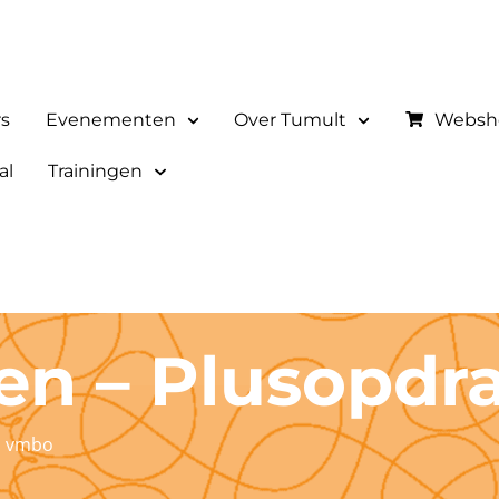
rs
Evenementen
Over Tumult
Websh
al
Trainingen
en – Plusopdr
1 vmbo