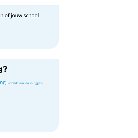
n of jouw school
g?
ing
.