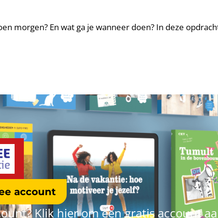
doen morgen? En wat ga je wanneer doen? In deze opdrach
ree account
ount? Klik hier om een gratis account a