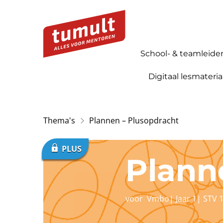
School- & teamleide
Digitaal lesmateria
Thema's
Plannen – Plusopdracht
Plann
voor
Vmbo
|
Jaar 1
|
STV 