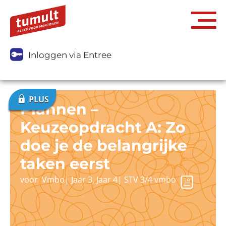
Inloggen via Entree
Plannen –
Keuzeopdracht A: Zo
doe je de belangrijke
taken eerst
voor
Vmbo
|
Jaar 3
,
Jaar 4
|
STV 3/4 vmbo