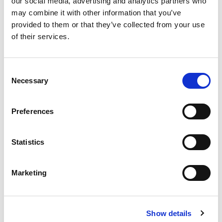
our social media, advertising and analytics partners who
maakt? Dat leer je in deze opdracht.
may combine it with other information that you’ve
provided to them or that they’ve collected from your use
of their services.
Consent
Necessary
Selection
Inloggen
Preferences
Statistics
Inloggen zonder Entree
account
Marketing
Heb je geen Entree account?
Klik hier om een gratis
account aan te maken.
Show details