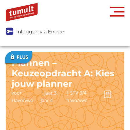
Inloggen via Entree
Plannen –
Keuzeopdracht A: Kies
jouw planner
voor
|
Jaar 3
,
|
STV 3/4
Havo/vwo
Jaar 4
havo/vwo