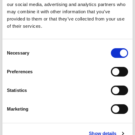
bijstellen. Wat voor planner werkt voor jou het
our social media, advertising and analytics partners who
beste? Dat onderzoek je in deze opdracht.
may combine it with other information that you’ve
provided to them or that they’ve collected from your use
of their services.
Consent
Necessary
Selection
Preferences
Inloggen
Statistics
Inloggen zonder Entree
account
Marketing
Heb je geen Entree account?
Klik hier om een gratis
Show details