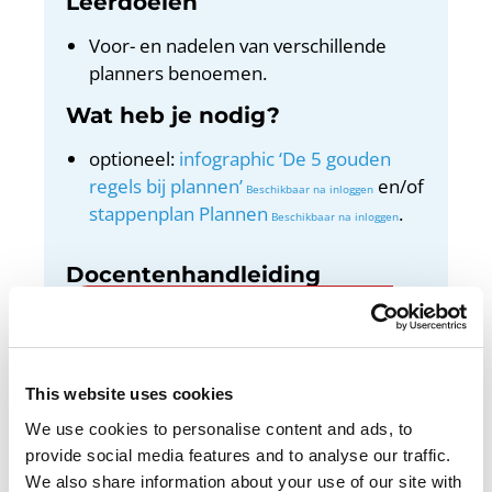
Leerdoelen
Voor- en nadelen van verschillende
planners benoemen.
Wat heb je nodig?
optioneel:
infographic ‘De 5 gouden
regels bij plannen’
en/of
stappenplan Plannen
.
Docentenhandleiding
Bekijk de docentenhandleiding
This website uses cookies
We use cookies to personalise content and ads, to
Een planning op papier geeft overzicht. Maar
provide social media features and to analyse our traffic.
een digitale planning kun je weer makkelijk
We also share information about your use of our site with