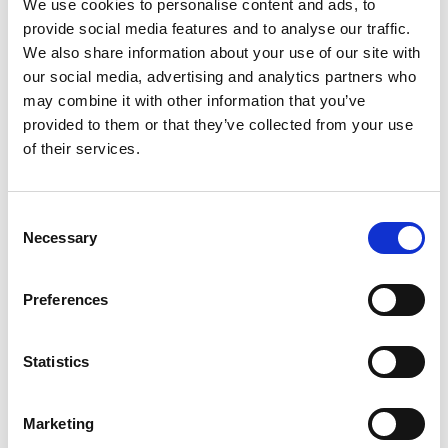
We use cookies to personalise content and ads, to
provide social media features and to analyse our traffic.
We also share information about your use of our site with
our social media, advertising and analytics partners who
In deze les leer je hoe je een grote taak plant.
may combine it with other information that you’ve
Je bedenkt wat je het beste wanneer kunt
provided to them or that they’ve collected from your use
doen. Dat is handig, want zo deel je je tijd goed
of their services.
in en ben je ook nog eens op tijd klaar!
Consent
Necessary
Selection
Preferences
Statistics
Inloggen
Marketing
Inloggen zonder Entree