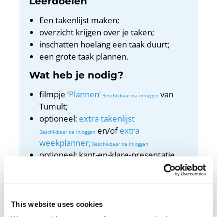
Leerdoelen
Een takenlijst maken;
overzicht krijgen over je taken;
inschatten hoelang een taak duurt;
een grote taak plannen.
Wat heb je nodig?
filmpje ‘
Plannen’
van
Tumult;
optioneel:
extra takenlijst
en/of
extra
weekplanner;
optioneel: kant-en-klare-presentatie.
Docentenhandleiding
Bekijk de docentenhandleiding
This website uses cookies