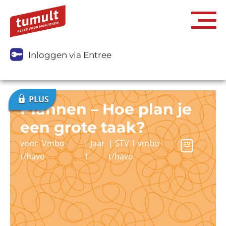
Inloggen via Entree
Plannen – Hoe plan je
een grote taak?
voor
Vmbo-
|
Jaar
|
STV 1 vmbo-
t/havo
1
t/havo