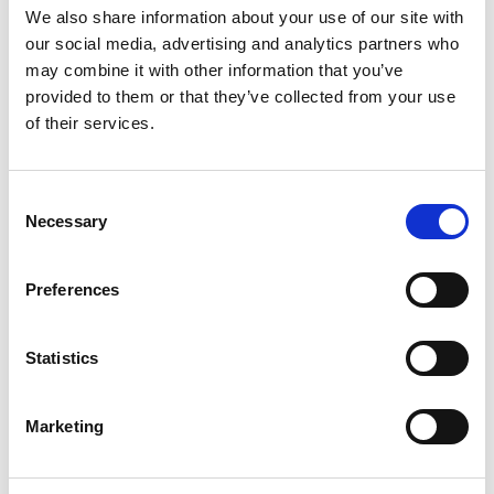
middag/avond. Je krijgt tips om je huiswerk,
We also share information about your use of our site with
klusjes en leuke dingen slim in te plannen. Dat
our social media, advertising and analytics partners who
is handig, want zo krijg je meer gedaan met
may combine it with other information that you’ve
minder stress!
provided to them or that they’ve collected from your use
of their services.
Consent
Necessary
Selection
Preferences
Inloggen
Statistics
Inloggen zonder Entree
Marketing
account
Heb je geen Entree account?