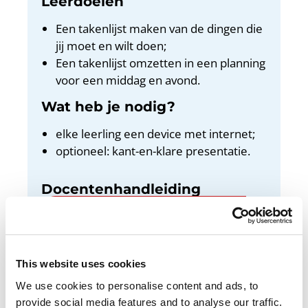
Leerdoelen
Een takenlijst maken van de dingen die
jij moet en wilt doen;
Een takenlijst omzetten in een planning
voor een middag en avond.
Wat heb je nodig?
elke leerling een device met internet;
optioneel: kant-en-klare presentatie.
Docentenhandleiding
Bekijk de docentenhandleiding
This website uses cookies
We use cookies to personalise content and ads, to
In deze les maak je een planning voor een
provide social media features and to analyse our traffic.