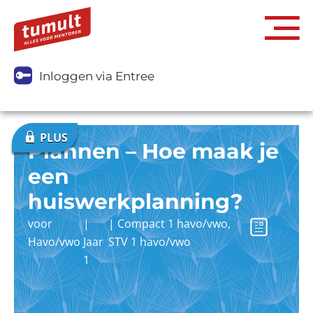
Inloggen via Entree
Plannen – Hoe maak je
een
huiswerkplanning?
voor
|
|
Compact 1 havo/vwo
,
Havo/vwo
Jaar
STV 1 havo/vwo
1