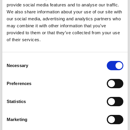
provide social media features and to analyse our traffic.
We also share information about your use of our site with
In deze les leer je goed je tijd indelen. Je
our social media, advertising and analytics partners who
bedenkt wat je het beste in de ochtend en
may combine it with other information that you’ve
avond kunt doen. Dat is handig, want zo kom je
provided to them or that they’ve collected from your use
altijd op tijd op school!
of their services.
Consent
Necessary
Selection
Preferences
Inloggen
Statistics
Marketing
Inloggen zonder Entree
account