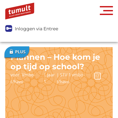
Inloggen via Entree
Plannen – Hoe kom je
op tijd op school?
voor
Vmbo-
|
Jaar
|
STV 1 vmbo-
t/havo
1
t/havo