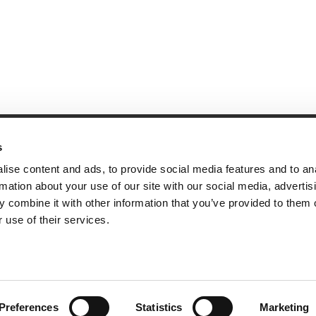
s
andige links
Contact
ise content and ads, to provide social media features and to an
sie & visie
Computerweg 2
rmation about your use of our site with our social media, advertis
achtenprocedure
1033 RH Amster
 combine it with other information that you’ve provided to them o
elgestelde vragen
020-4215129
 use of their services.
gemene voorwaarden
info@tumult.nl
ivacybeleid
rwerkersovereenkomst
acy
Preferences
Statistics
Marketing