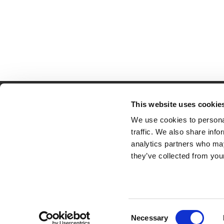
This website uses cookie
Partner van mentoren
H
We use cookies to personal
Mis
traffic. We also share info
Kl
analytics partners who may
Ve
they’ve collected from your
Al
Pr
Ve
© 2026 Tumult
Algemene voorwaarden
Priv
Consent
Necessary
Selection