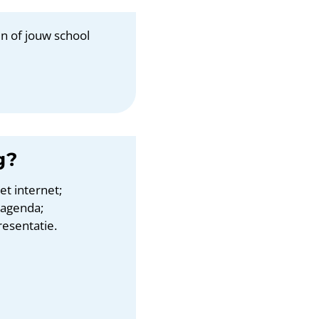
n of jouw school
g?
et internet;
) agenda;
resentatie.