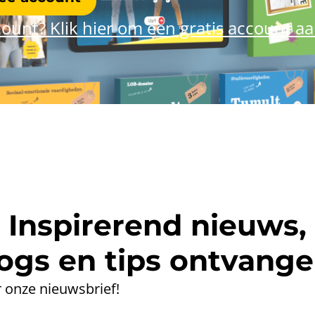
ount? Klik hier om een gratis account a
Inspirerend nieuws,
ogs en tips ontvang
 onze nieuwsbrief!