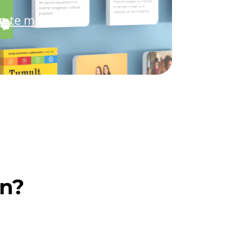
an te maken.
en?