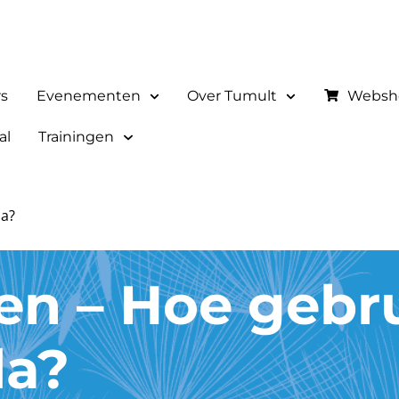
rs
Evenementen
Over Tumult
Websh
al
Trainingen
da?
en – Hoe gebru
a?