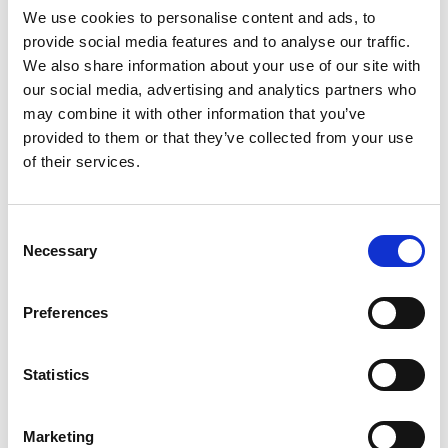
Bekijk de docentenhandleiding
We use cookies to personalise content and ads, to
provide social media features and to analyse our traffic.
We also share information about your use of our site with
our social media, advertising and analytics partners who
may combine it with other information that you’ve
In deze les leer je hoe je een drukke week
provided to them or that they’ve collected from your use
plant. Je verdeelt het leren, zodat je geen
of their services.
stress hebt en toch alles gedaan krijgt.
Consent
Necessary
Selection
Preferences
Statistics
Inloggen
Marketing