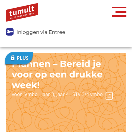
Inloggen via Entree
Plannen – Bereid je
voor op een drukke
week!
voor
Vmbo
|
Jaar 3
,
Jaar 4
|
STV 3/4 vmbo