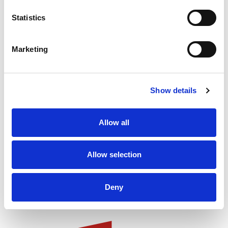
Statistics
Marketing
Inspirerend nieuws,
Show details
blogs en tips
ontvangen?
Allow all
Meld je aan voor onze nieuwsbrief!
Allow selection
Deny