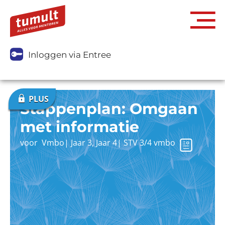
Inloggen via Entree
Stappenplan: Omgaan
met informatie
voor
Vmbo
|
Jaar 3
,
Jaar 4
|
STV 3/4 vmbo