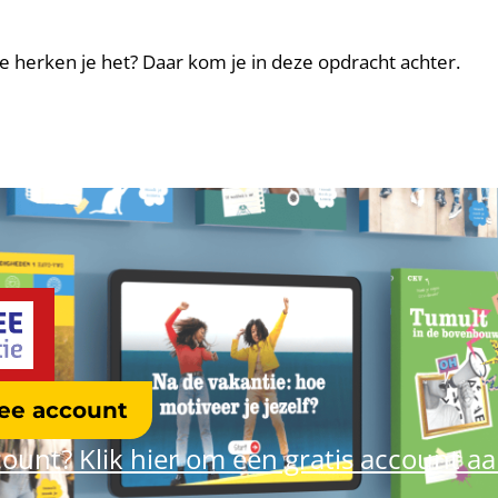
e herken je het? Daar kom je in deze opdracht achter.
ree account
ount? Klik hier om een gratis account a