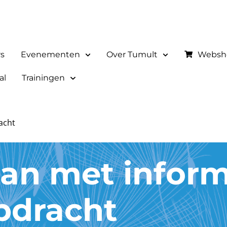
rs
Evenementen
Over Tumult
Websh
al
Trainingen
acht
n met informa
pdracht