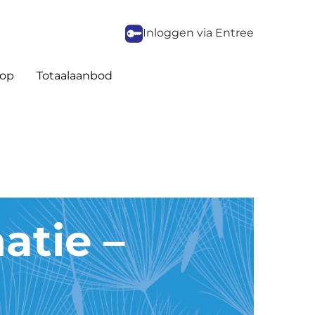
Inloggen via Entree
op
Totaalaanbod
tie –