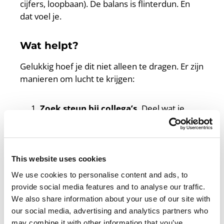
cijfers, loopbaan). De balans is flinterdun. En
dat voel je.
Wat helpt?
Gelukkig hoef je dit niet alleen te dragen. Er zijn
manieren om lucht te krijgen:
Zoek steun bij collega’s.
Deel wat je
meemaakt, ontdek dat je niet de enige
bent en leer van elkaars aanpak.
Blijf leren.
Nieuwe gesprekstechnieken,
slimme digitale tools of creatieve
This website uses cookies
werkvormen kunnen je werk niet alleen
We use cookies to personalise content and ads, to
makkelijker, maar ook leuker maken.
provide social media features and to analyse our traffic.
Sta stil bij je eigen rol.
Mentor zijn
We also share information about your use of our site with
betekent niet dat je alles oplost; het
our social media, advertising and analytics partners who
betekent dat je begeleidt, doorverwijst en
may combine it with other information that you’ve