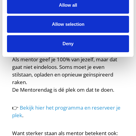
Allow all
leren, lachen, delen én ontspannen met een
borrel om de dag af te sluiten. Houd onze site
in de gaten voor updates over de Nationale
Allow selection
Mentorendag 2026!
Deny
Gun jezelf die ademruimte
Als mentor geef je 100% van jezelf, maar dat
gaat niet eindeloos. Soms moet je even
stilstaan, opladen en opnieuw geïnspireerd
raken.
De Mentorendag is dé plek om dat te doen.
👉
Bekijk hier het programma en reserveer je
plek
.
Want sterker staan als mentor betekent ook: