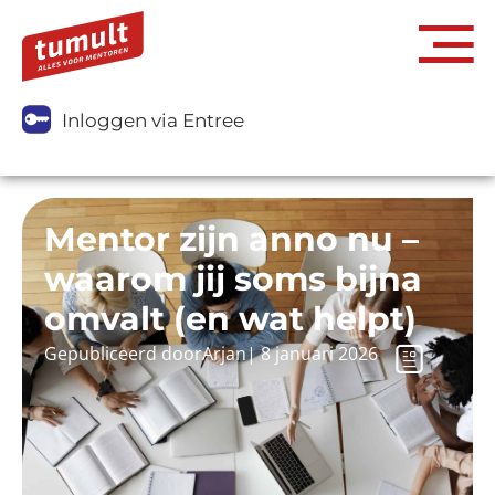
Inloggen via Entree
Mentor zijn anno nu –
waarom jij soms bijna
omvalt (en wat helpt)
Gepubliceerd door
Arjan
|
8 januari 2026