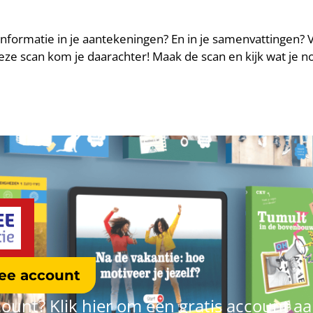
e informatie in je aantekeningen? En in je samenvattingen? 
e scan kom je daarachter! Maak de scan en kijk wat je n
ree account
ount? Klik hier om een gratis account a