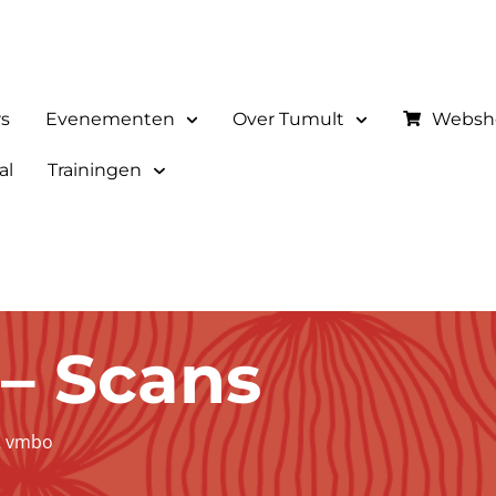
rs
Evenementen
Over Tumult
Websh
al
Trainingen
 – Scans
2 vmbo