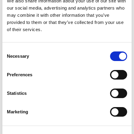
We also share information about your use of our site with
Die maken het moeilijk om te leren. In deze
our social media, advertising and analytics partners who
opdracht maak je je hoofd klaar om goed te
may combine it with other information that you’ve
leren.
provided to them or that they’ve collected from your use
of their services.
Consent
Necessary
Selection
Preferences
Inloggen
Statistics
Inloggen zonder Entree
account
Marketing
Heb je geen Entree account?