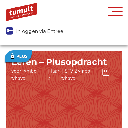
Inloggen via Entree
Leren – Plusopdracht
voor
Vmbo-
|
Jaar
|
STV 2 vmbo-
t/havo
2
t/havo